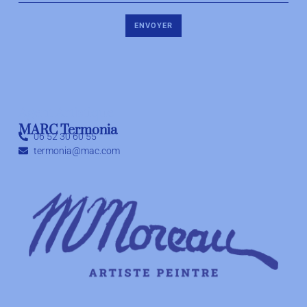
ENVOYER
Agent Artistique
MARC Termonia
06 52 30 60 55
termonia@mac.com