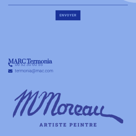
ENVOYER
Agent Artistique
MARC Termonia
06 52 30 60 55
termonia@mac.com