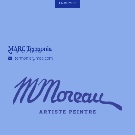
ENVOYER
Agent Artistique
MARC Termonia
06 52 30 60 55
termonia@mac.com