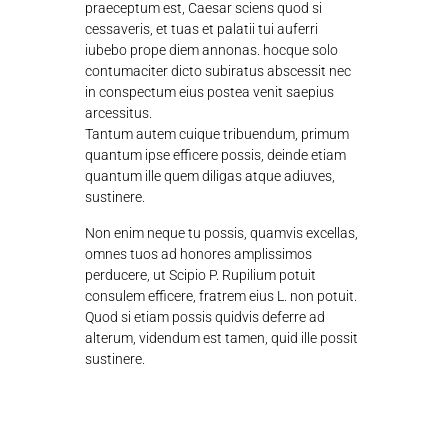
praeceptum est, Caesar sciens quod si
cessaveris, et tuas et palatii tui auferri
iubebo prope diem annonas. hocque solo
contumaciter dicto subiratus abscessit nec
in conspectum eius postea venit saepius
arcessitus.
Tantum autem cuique tribuendum, primum
quantum ipse efficere possis, deinde etiam
quantum ille quem diligas atque adiuves,
sustinere.
Non enim neque tu possis, quamvis excellas,
omnes tuos ad honores amplissimos
perducere, ut Scipio P. Rupilium potuit
consulem efficere, fratrem eius L. non potuit.
Quod si etiam possis quidvis deferre ad
alterum, videndum est tamen, quid ille possit
sustinere.